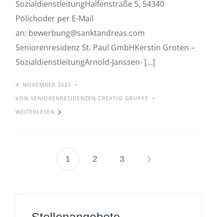
SozialdienstleitungHalfenstraße 5, 54340
Pölichoder per E-Mail
an: bewerbung@sanktandreas.com
Seniorenresidenz St. Paul GmbHKerstin Groten –
SozialdienstleitungArnold-Janssen- […]
4. NOVEMBER 2025
VON SENIORENRESIDENZEN CREATIO GRUPPE
WEITERLESEN
1
2
3
Seitennummerie
der
Beiträge